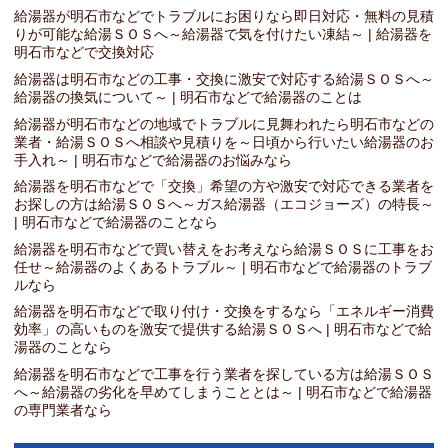
給湯器が明石市などでトラブルにお困りなら即日対応・無料の見積
りが可能な給湯ＳＯＳへ～給湯器で気を付けたい凍結～ | 給湯器を
明石市などで交換対応
給湯器は明石市などの工事・交換に激安で対応する給湯ＳＯＳへ～
給湯器の換気について～ | 明石市などで給湯器のことは
給湯器が明石市などの地域でトラブルに見舞われたら明石市などの
業者・給湯ＳＯＳへ相談や見積りを～日頃から行いたい給湯器のお
手入れ～ | 明石市などで給湯器のお悩みなら
給湯器を明石市などで「交換」希望の方や激安で対応できる業者を
お探しの方は給湯ＳＯＳへ～ガス給湯器（エコジョーズ）の特長～
| 明石市などで給湯器のことなら
給湯器を明石市などで買い替えをお考えなら給湯ＳＯＳに工事をお
任せ～給湯器のよくあるトラブル～ | 明石市などで給湯器のトラブ
ルなら
給湯器を明石市などで取り付け・交換をするなら「エネルギー消費
効率」の高いものを激安で提供する給湯ＳＯＳへ | 明石市などで給
湯器のことなら
給湯器を明石市などで工事を行う業者を探している方は給湯ＳＯＳ
へ～給湯器の劣化を早めてしまうこととは～ | 明石市などで給湯器
の専門業者なら